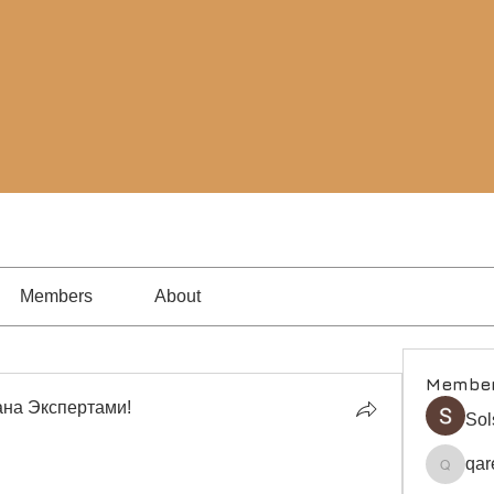
Members
About
Membe
на Экспертами!
Sol
qar
qare