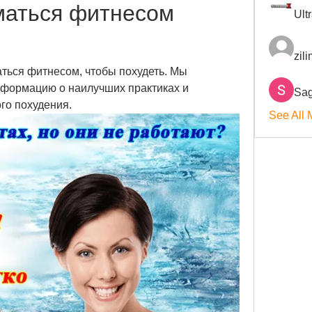
маться фитнесом 
Ult
zil
ться фитнесом, чтобы похудеть. Мы 
формацию о наилучших практиках и 
Sag
го похудения.
See All 