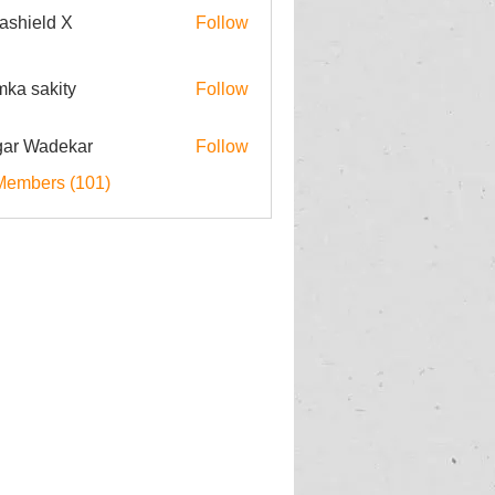
rashield X
Follow
imka sakity
Follow
ar Wadekar
Follow
Members (101)