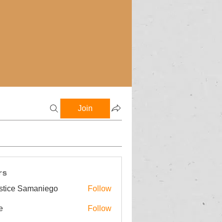
Join
rs
stice Samaniego
Follow
e
Follow