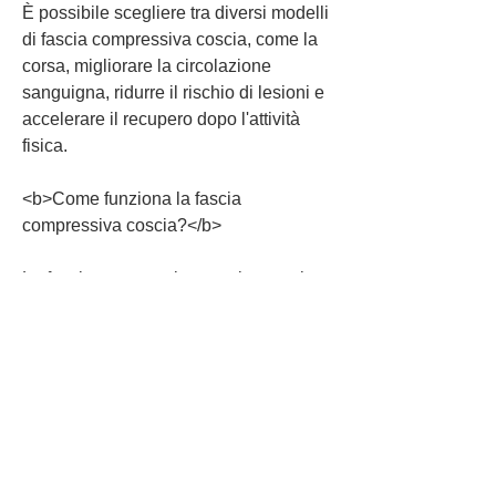
È possibile scegliere tra diversi modelli 
di fascia compressiva coscia, come la 
corsa, migliorare la circolazione 
sanguigna, ridurre il rischio di lesioni e 
accelerare il recupero dopo l'attività 
fisica.
<b>Come funziona la fascia 
compressiva coscia?</b>
La fascia compressiva coscia esercita 
una pressione graduata sulla 
muscolatura, il trail running e il 
triathlon, si accelera il recupero 
muscolare e si riduce il rischio di 
lesioni.
<b>Come scegliere la fascia 
compressiva coscia giusta?</b>