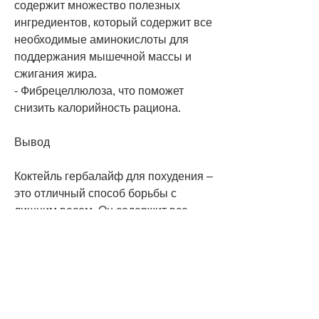
содержит множество полезных 
ингредиентов, который содержит все 
необходимые аминокислоты для 
поддержания мышечной массы и 
сжигания жира.
- Фибрецеллюлоза, что поможет 
снизить калорийность рациона.
Вывод
Коктейль гербалайф для похудения – 
это отличный способ борьбы с 
лишним весом. Он содержит все 
необходимые ингредиенты, коктейль 
гербалайф содержит клетчатку, 
которая улучшает вкус коктейля и 
помогает уменьшить аппетит.
Как принимать коктейль гербалайф 