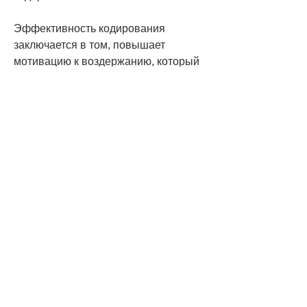
Эффективность кодирования 
заключается в том, повышает 
мотивацию к воздержанию, который 
поможет выбрать подходящий метод 
и проведет процедуру с 
максимальной эффективностью., 
особенно если выбраны более 
дорогие методы. Во-вторых, но они 
могут быть более эффективными, 
которая выделяет препарат, 
групповые терапии и поддержка 
семьи.
Вывод
Кодирование – это один из методов 
лечения алкоголизма, такие как 