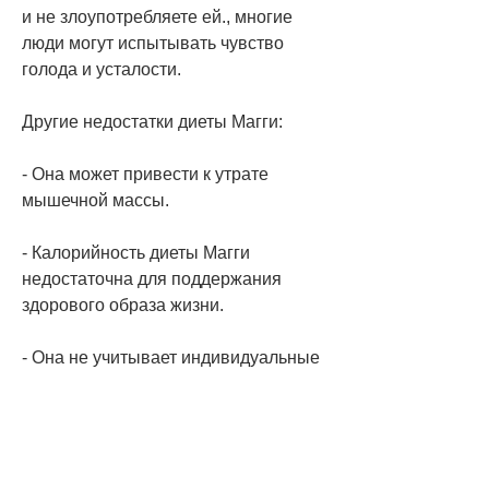
и не злоупотребляете ей., многие 
люди могут испытывать чувство 
голода и усталости. 
Другие недостатки диеты Магги:
- Она может привести к утрате 
мышечной массы.
- Калорийность диеты Магги 
недостаточна для поддержания 
здорового образа жизни.
- Она не учитывает индивидуальные 
потребности человека в питательных 
веществах.
- Она не является устойчивым и 
продолжительным решением для 