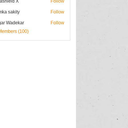
rashield X
Follow
imka sakity
Follow
ar Wadekar
Follow
Members (100)