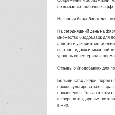
Современный образ жизни, ко
не вызывают побочных эффек
Названия биодобавок для по
На сегодняшний день на фар
множество биодобавок для пох
аппетит и ускорить метаболиз
составе гидроксилимонной кис
уровень холестерина и нормал
Отзывы о биодобавках для п
Большинство людей, перед н
проконсультироваться с врачо
применению. Только в этом сл
и сохраните здоровье., котор
в жир.