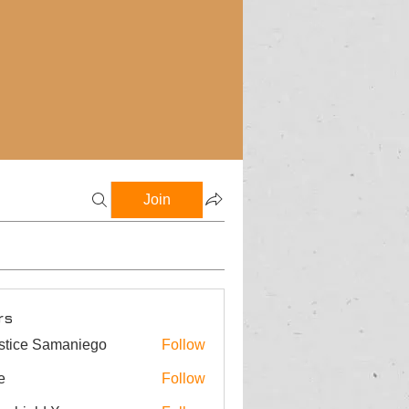
Join
rs
stice Samaniego
Follow
e
Follow