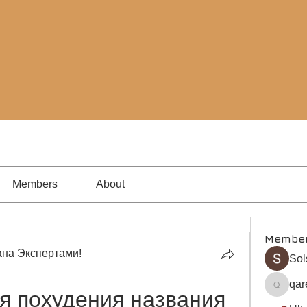
Members
About
Membe
на Экспертами!
Sol
qar
qare
я похудения названия 