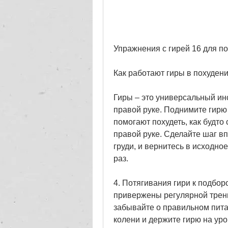
Упражнения с гирей 16 для п
Как работают гиры в похуден
Гиры – это универсальный инс
правой руке. Поднимите гирю 
помогают похудеть, как будто 
правой руке. Сделайте шаг вп
груди, и вернитесь в исходно
раз.
4. Потягивания гири к подборо
привержены регулярной трени
забывайте о правильном питан
колени и держите гирю на уров