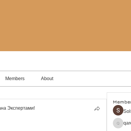
Members
About
Membe
на Экспертами!
Sol
qar
qare