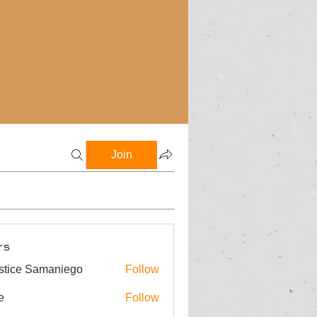
Join
rs
stice Samaniego
Follow
e
Follow