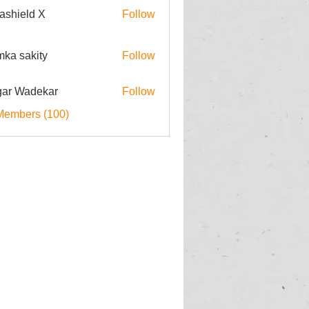
rashield X
Follow
imka sakity
Follow
ar Wadekar
Follow
Members (100)