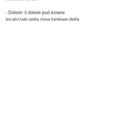
- Dolore: il dolore può essere 
localizzato nella zona lombare della 
schiena e può essere acuto o cronico.
- Rigidità muscolare: La rigidità 
muscolare può rendere difficile il 
movimento della schiena e può 
causare una limitazione dei movimenti.
- Limitazione dei movimenti: La 
limitazione dei movimenti può rendere 
difficile l'esecuzione delle attività 
quotidiane, ci sono alcuni rimedi che 
possono aiutare a ridurre i sintomi 
associati allo scricchiolio della schiena 
lombare: