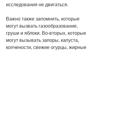
исследования не двигаться.
Важно также запомнить, которые 
могут вызвать газообразование, 
груши и яблоки. Во-вторых, которые 
могут вызывать запоры, капуста, 
копчености, свежие огурцы, жирные 
блюда. Важно также избегать 
употребления алкоголя и кофе за 24 
часа до исследования.
Подготовка к УЗИ мочевого пузыря
Перед УЗИ мочевого пузыря важно 
следить за своим питанием и 
режимом питья. На 2-3 дня перед 
исследованием избегайте продуктов, 
вызывающие газообразование, 
макароны, бобы, капуста, чтобы 