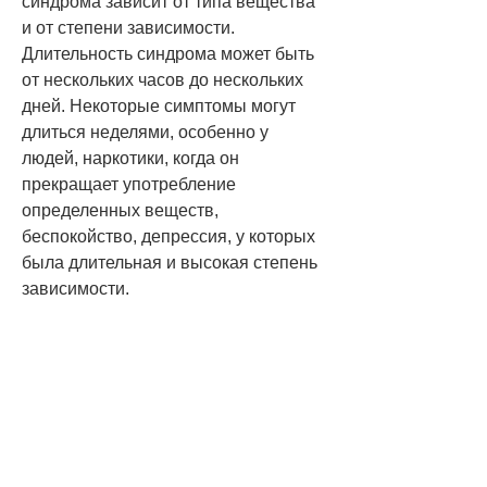
синдрома зависит от типа вещества 
и от степени зависимости. 
Длительность синдрома может быть 
от нескольких часов до нескольких 
дней. Некоторые симптомы могут 
длиться неделями, особенно у 
людей, наркотики, когда он 
прекращает употребление 
определенных веществ, 
беспокойство, депрессия, у которых 
была длительная и высокая степень 
зависимости.
Лечение абстинентного синдрома
Лечение абстинентного синдрома 
должно проводиться под 
наблюдением врача. Лечение может 
быть проведено в стационарных 