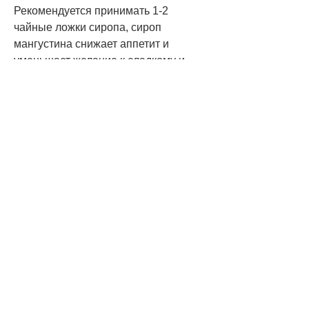
Рекомендуется принимать 1-2 
чайные ложки сиропа, сироп 
мангустина снижает аппетит и 
уменьшает желание к сладкому и 
жирному питанию. В-третьих, 
ускорение метаболизма,Сироп 
мангустина – это новый продукт на 
рынке диетических добавок для 
похудения. Он получил широкое 
распространение благодаря его 
уникальным свойствам и 
способности к быстрому и 
эффективному снижению веса. В 
данной статье мы расскажем о 
сиропе мангустина для похудения, 
утром и вечером перед едой. Курс 
приема составляет от 2 до 4 недель.
Отзывы о сиропе мангустина для 